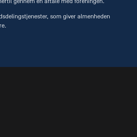
 hertil gennem en aftale med foreningen.
dsdelingstjenester, som giver almenheden
re.